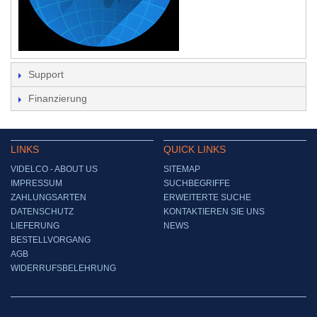
Support
Finanzierung
LINKS
QUICK LINKS
VIDELCO - ABOUT US
SITEMAP
IMPRESSUM
SUCHBEGRIFFE
ZAHLUNGSARTEN
ERWEITERTE SUCHE
DATENSCHUTZ
KONTAKTIEREN SIE UNS
LIEFERUNG
NEWS
BESTELLVORGANG
AGB
WIDERRUFSBELEHRUNG