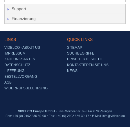
Support
Finanzierung
LINKS
QUICK LINKS
VIDELCO - ABOUT US
SITEMAP
IMPRESSUM
SUCHBEGRIFFE
ZAHLUNGSARTEN
ERWEITERTE SUCHE
DATENSCHUTZ
KONTAKTIEREN SIE UNS
LIEFERUNG
NEWS
BESTELLVORGANG
AGB
WIDERRUFSBELEHRUNG
VIDELCO Europe GmbH
- Lise-Meitner-Str. 6 • D-40878 Ratingen
Fon: +49 (0) 2102 / 86 39-00 • Fax: +49 (0) 2102 / 86 39-17 • E-Mail: info@videlco.eu