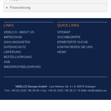
Finanzierung
LINKS
QUICK LINKS
VIDELCO - ABOUT US
SITEMAP
IMPRESSUM
SUCHBEGRIFFE
ZAHLUNGSARTEN
ERWEITERTE SUCHE
DATENSCHUTZ
KONTAKTIEREN SIE UNS
LIEFERUNG
NEWS
BESTELLVORGANG
AGB
WIDERRUFSBELEHRUNG
VIDELCO Europe GmbH
- Lise-Meitner-Str. 6 • D-40878 Ratingen
Fon: +49 (0) 2102 / 86 39-00 • Fax: +49 (0) 2102 / 86 39-17 • E-Mail: info@videlco.eu