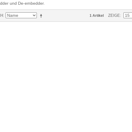
dder und De-embedder.
CH
ZEIGE
1 Artikel