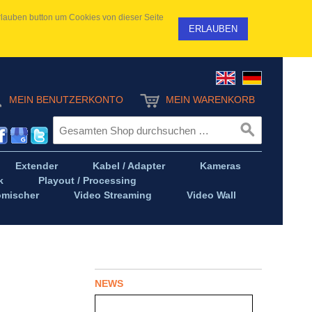
 Erlauben button um Cookies von dieser Seite
ERLAUBEN
MEIN BENUTZERKONTO
MEIN WARENKORB
Extender
Kabel / Adapter
Kameras
k
Playout / Processing
omischer
Video Streaming
Video Wall
NEWS