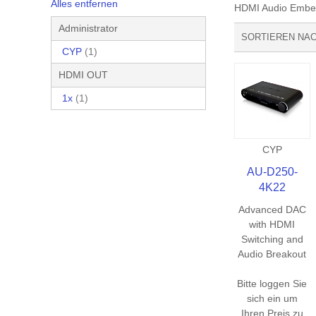
Alles entfernen
HDMI Audio Embe
Administrator
SORTIEREN NA
CYP
(1)
HDMI OUT
1x
(1)
CYP
AU-D250-
4K22
Advanced DAC
with HDMI
Switching and
Audio Breakout
Bitte loggen Sie
sich ein um
Ihren Preis zu