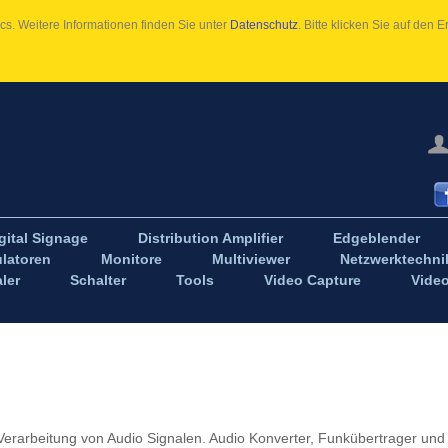
s. Weitere Informationen finden Sie unter
Datenschutz
. Bitte klicken Sie auf den
gital Signage
Distribution Amplifier
Edgeblender
latoren
Monitore
Multiviewer
Netzwerktechni
ler
Schalter
Tools
Video Capture
Vide
Verarbeitung von Audio Signalen. Audio Konverter, Funkübertrager und