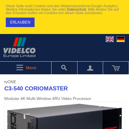
Diese Seite nutzt Cookies und den Webanalysedienst Google-Analytics.
Weitere Informationen finden Sie unter
Datenschutz
. Bitte klicken Sie auf
den Erlauben button um Cookies von dieser Seite zuzulassen.
ERLAUBEN
Menü
tvONE
C3-540 CORIOMASTER
Modular 4K Multi-Window 4RU Video Processor