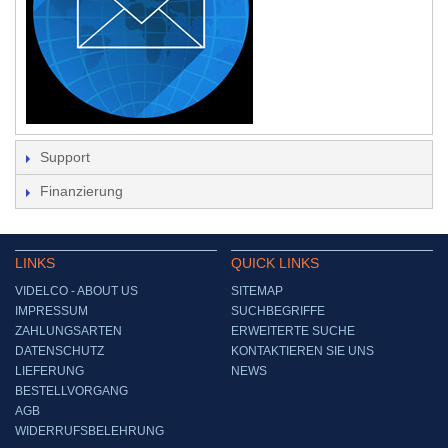
Support
Finanzierung
LINKS
QUICK LINKS
VIDELCO - ABOUT US
SITEMAP
IMPRESSUM
SUCHBEGRIFFE
ZAHLUNGSARTEN
ERWEITERTE SUCHE
DATENSCHUTZ
KONTAKTIEREN SIE UNS
LIEFERUNG
NEWS
BESTELLVORGANG
AGB
WIDERRUFSBELEHRUNG