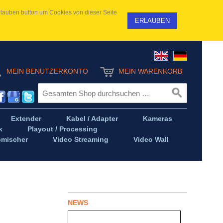
 Erlauben button um Cookies von dieser Seite
ERLAUBEN
MEIN BENUTZERKONTO
MEIN WARENKORB
Extender
Kabel / Adapter
Kameras
k
Playout / Processing
omischer
Video Streaming
Video Wall
NEWS