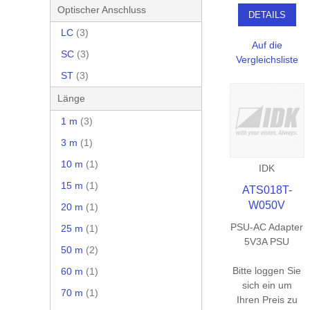
Optischer Anschluss
DETAILS
LC
(3)
Auf die
SC
(3)
Vergleichsliste
ST
(3)
Länge
1 m
(3)
3 m
(1)
10 m
(1)
IDK
15 m
(1)
ATS018T-
W050V
20 m
(1)
PSU-AC Adapter
25 m
(1)
5V3A PSU
50 m
(2)
Bitte loggen Sie
60 m
(1)
sich ein um
70 m
(1)
Ihren Preis zu