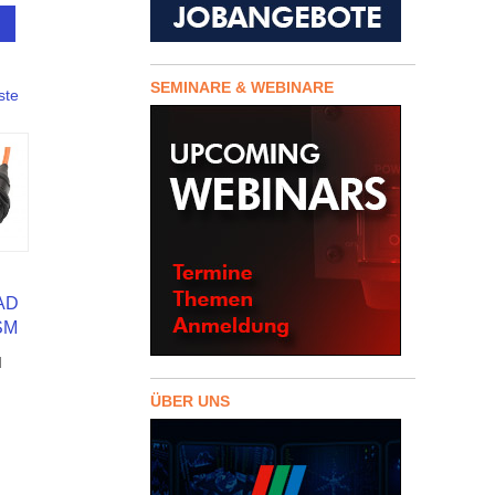
SEMINARE & WEBINARE
ste
AD
SM
d
ÜBER UNS