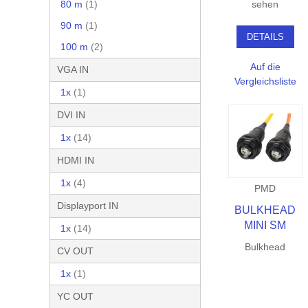
sehen
80 m
(1)
90 m
(1)
DETAILS
100 m
(2)
Auf die
VGA IN
Vergleichsliste
1x
(1)
DVI IN
1x
(14)
HDMI IN
1x
(4)
PMD
Displayport IN
BULKHEAD
MINI SM
1x
(14)
Bulkhead
CV OUT
1x
(1)
YC OUT