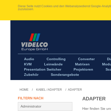
Diese Seite nutzt Cookies und den Webanalysedienst Google-Analytic
zuzulassen.
Audio
Controlling
Converter
Di
KVM
Leinwände
Matrixen
Modu
Presentation Switcher
Projektoren
Sca
Zubehör
Sonderangebote
HOME
/
KABEL / ADAPTER
/
ADAPTER
ADAPTER
FILTERN NACH
Administrator
Hier finden Sie u