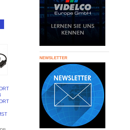
NEWSLETTER
PORT
3
PORT
MST
 DP