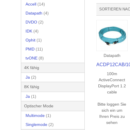
Accell
(14)
SORTIEREN NA
Datapath
(4)
DVDO
(2)
IDK
(4)
Ophit
(1)
PMD
(11)
Datapath
tvONE
(8)
ACDP12CAB/1
4K fähig
100m
Ja
(2)
ActiveConnect
DisplayPort 1.2
8K fähig
cable
Ja
(1)
Bitte loggen Sie
Optischer Mode
sich ein um
Multimode
(1)
Ihren Preis zu
sehen
Singlemode
(2)