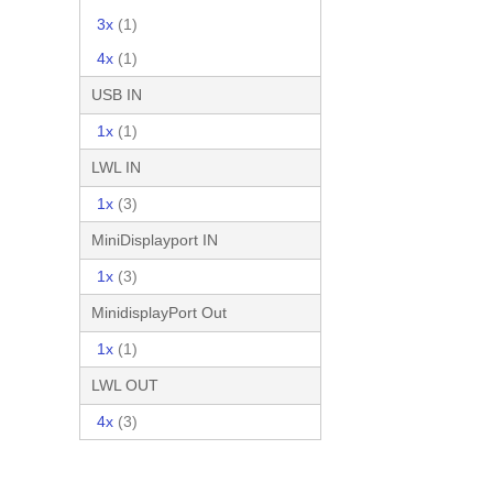
3x
(1)
4x
(1)
USB IN
1x
(1)
LWL IN
1x
(3)
MiniDisplayport IN
1x
(3)
MinidisplayPort Out
1x
(1)
LWL OUT
4x
(3)