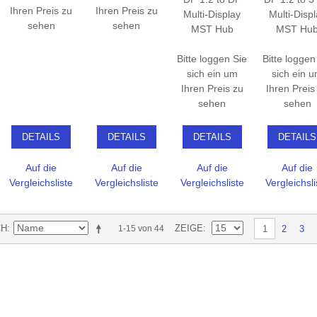
Ihren Preis zu
Ihren Preis zu
Multi-Display
Multi-Disp
sehen
sehen
MST Hub
MST Hu
Bitte loggen Sie
Bitte loggen
sich ein um
sich ein 
Ihren Preis zu
Ihren Preis
sehen
sehen
DETAILS
DETAILS
DETAILS
DETAILS
Auf die
Auf die
Auf die
Auf die
Vergleichsliste
Vergleichsliste
Vergleichsliste
Vergleichsli
CH
ZEIGE
2
3
1-15 von 44
1