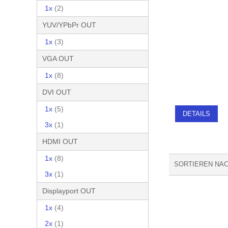
1x
(2)
YUV/YPbPr OUT
1x
(3)
VGA OUT
1x
(8)
DVI OUT
1x
(5)
DETAILS
3x
(1)
HDMI OUT
1x
(8)
SORTIEREN NA
3x
(1)
Displayport OUT
1x
(4)
2x
(1)