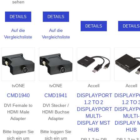
sehen
DETAILS
DETAILS
DETAILS
DETAILS
Auf die
Auf die
Vergleichsliste
Vergleichsliste
tvONE
tvONE
Accell
Accell
CMD1940
CMD1941
DISPLAYPORT
DISPLAY
1.2 TO 2
1.2 TO 
DVI Female to
DVI Stecker /
DISPLAYPORT
DISPLAY
HDMI Male
HDMI Buchse
MULTI-
MULTI-
Adapter
Adapter
DISPLAY MST
DISPLAY 
HUB
HUB
Bitte loggen Sie
Bitte loggen Sie
sich ein um
sich ein um
DP 1.2 to DP
DP 1.2 to 3