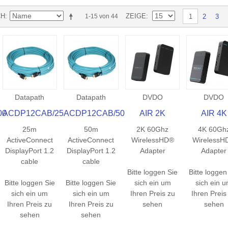
CH
ZEIGE
2
3
1-15 von 44
1
Datapath
Datapath
DVDO
DVDO
00
ACDP12CAB/25
ACDP12CAB/50
AIR 2K
AIR 4K
25m
50m
2K 60Ghz
4K 60Gh
ActiveConnect
ActiveConnect
WirelessHD®
WirelessH
DisplayPort 1.2
DisplayPort 1.2
Adapter
Adapter
cable
cable
Bitte loggen Sie
Bitte loggen
Bitte loggen Sie
Bitte loggen Sie
sich ein um
sich ein 
sich ein um
sich ein um
Ihren Preis zu
Ihren Preis
Ihren Preis zu
Ihren Preis zu
sehen
sehen
sehen
sehen