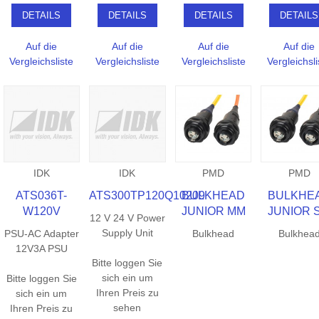
DETAILS
DETAILS
DETAILS
DETAILS
Auf die
Auf die
Auf die
Auf die
Vergleichsliste
Vergleichsliste
Vergleichsliste
Vergleichsli
IDK
IDK
PMD
PMD
ATS036T-
ATS300TP120Q10209
BULKHEAD
BULKHE
W120V
JUNIOR MM
JUNIOR 
12 V 24 V Power
Supply Unit
PSU-AC Adapter
Bulkhead
Bulkhea
12V3A PSU
Bitte loggen Sie
sich ein um
Bitte loggen Sie
Ihren Preis zu
sich ein um
sehen
Ihren Preis zu