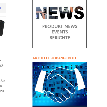
AKTUELLE JOBANGEBOTE
z
D®
 Sie
um
 zu