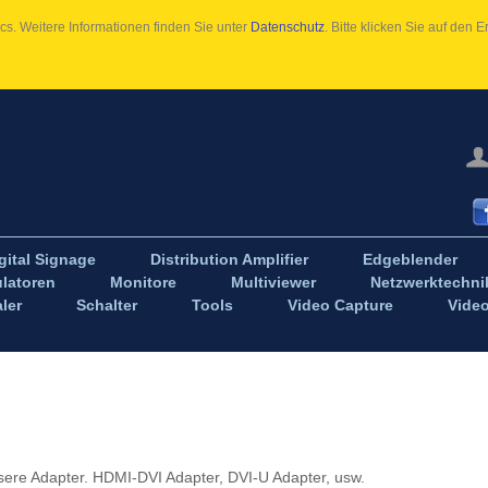
s. Weitere Informationen finden Sie unter
Datenschutz
. Bitte klicken Sie auf den
gital Signage
Distribution Amplifier
Edgeblender
latoren
Monitore
Multiviewer
Netzwerktechni
ler
Schalter
Tools
Video Capture
Vide
nsere Adapter. HDMI-DVI Adapter, DVI-U Adapter, usw.