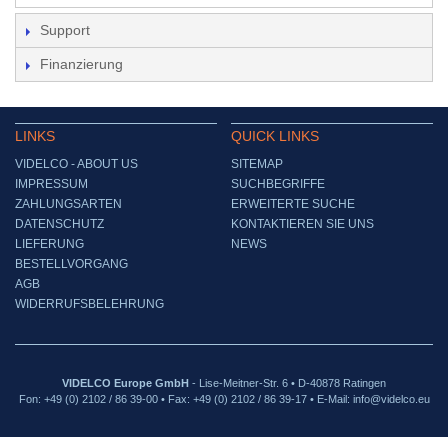
Support
Finanzierung
LINKS
QUICK LINKS
VIDELCO - ABOUT US
SITEMAP
IMPRESSUM
SUCHBEGRIFFE
ZAHLUNGSARTEN
ERWEITERTE SUCHE
DATENSCHUTZ
KONTAKTIEREN SIE UNS
LIEFERUNG
NEWS
BESTELLVORGANG
AGB
WIDERRUFSBELEHRUNG
VIDELCO Europe GmbH
- Lise-Meitner-Str. 6 • D-40878 Ratingen
Fon: +49 (0) 2102 / 86 39-00 • Fax: +49 (0) 2102 / 86 39-17 • E-Mail: info@videlco.eu