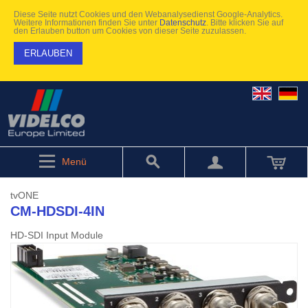
Diese Seite nutzt Cookies und den Webanalysedienst Google-Analytics.
Weitere Informationen finden Sie unter
Datenschutz
. Bitte klicken Sie auf
den Erlauben button um Cookies von dieser Seite zuzulassen.
ERLAUBEN
Menü
tvONE
CM-HDSDI-4IN
HD-SDI Input Module