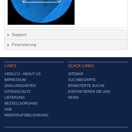
Support
Finanzierung
LINKS
QUICK LINKS
VIDELCO - ABOUT US
SITEMAP
IMPRESSUM
SUCHBEGRIFFE
ZAHLUNGSARTEN
ERWEITERTE SUCHE
DATENSCHUTZ
KONTAKTIEREN SIE UNS
LIEFERUNG
NEWS
BESTELLVORGANG
AGB
WIDERRUFSBELEHRUNG