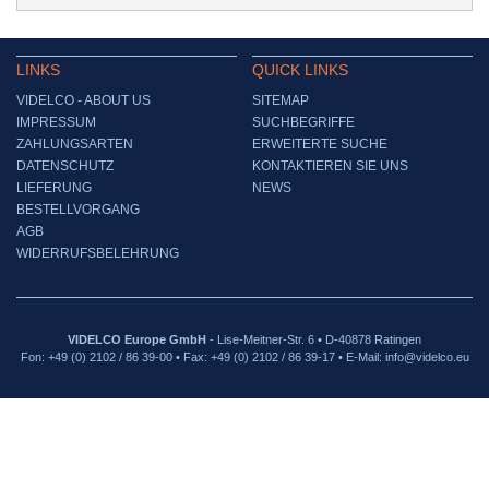
LINKS
QUICK LINKS
VIDELCO - ABOUT US
SITEMAP
IMPRESSUM
SUCHBEGRIFFE
ZAHLUNGSARTEN
ERWEITERTE SUCHE
DATENSCHUTZ
KONTAKTIEREN SIE UNS
LIEFERUNG
NEWS
BESTELLVORGANG
AGB
WIDERRUFSBELEHRUNG
VIDELCO Europe GmbH
- Lise-Meitner-Str. 6 • D-40878 Ratingen
Fon: +49 (0) 2102 / 86 39-00 • Fax: +49 (0) 2102 / 86 39-17 • E-Mail: info@videlco.eu