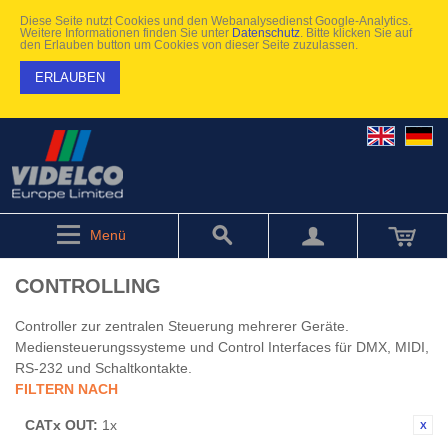
Diese Seite nutzt Cookies und den Webanalysedienst Google-Analytics.
Weitere Informationen finden Sie unter
Datenschutz
. Bitte klicken Sie auf
den Erlauben button um Cookies von dieser Seite zuzulassen.
ERLAUBEN
Menü
CONTROLLING
Controller zur zentralen Steuerung mehrerer Geräte.
Mediensteuerungssysteme und Control Interfaces für DMX, MIDI,
RS-232 und Schaltkontakte.
FILTERN NACH
CATx OUT:
1x