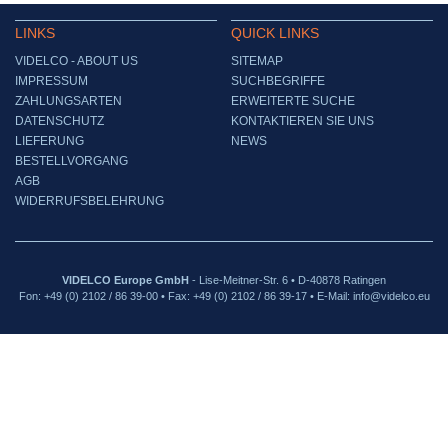
LINKS
QUICK LINKS
VIDELCO - ABOUT US
SITEMAP
IMPRESSUM
SUCHBEGRIFFE
ZAHLUNGSARTEN
ERWEITERTE SUCHE
DATENSCHUTZ
KONTAKTIEREN SIE UNS
LIEFERUNG
NEWS
BESTELLVORGANG
AGB
WIDERRUFSBELEHRUNG
VIDELCO Europe GmbH
- Lise-Meitner-Str. 6 • D-40878 Ratingen
Fon: +49 (0) 2102 / 86 39-00 • Fax: +49 (0) 2102 / 86 39-17 • E-Mail: info@videlco.eu