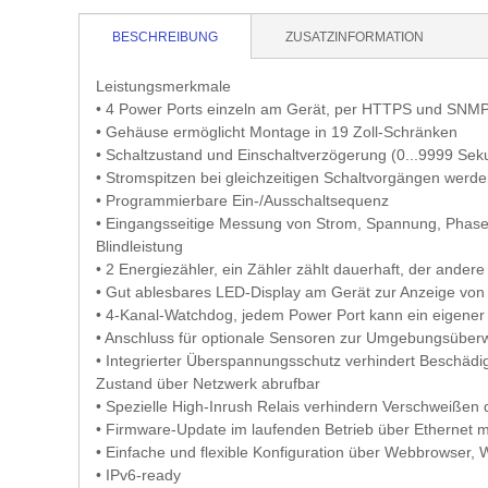
BESCHREIBUNG
ZUSATZINFORMATION
Leistungsmerkmale
• 4 Power Ports einzeln am Gerät, per HTTPS und SNMP
• Gehäuse ermöglicht Montage in 19 Zoll-Schränken
• Schaltzustand und Einschaltverzögerung (0...9999 Seku
• Stromspitzen bei gleichzeitigen Schaltvorgängen werd
• Programmierbare Ein-/Ausschaltsequenz
• Eingangsseitige Messung von Strom, Spannung, Phasenw
Blindleistung
• 2 Energiezähler, ein Zähler zählt dauerhaft, der andere
• Gut ablesbares LED-Display am Gerät zur Anzeige vo
• 4-Kanal-Watchdog, jedem Power Port kann ein eigen
• Anschluss für optionale Sensoren zur Umgebungsüberw
• Integrierter Überspannungsschutz verhindert Beschäd
Zustand über Netzwerk abrufbar
• Spezielle High-Inrush Relais verhindern Verschweißen 
• Firmware-Update im laufenden Betrieb über Ethernet m
• Einfache und flexible Konfiguration über Webbrowser
• IPv6-ready