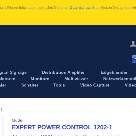
s. Weitere Informationen finden Sie unter
Datenschutz
. Bitte klicken Sie auf den
gital Signage
Distribution Amplifier
Edgeblender
latoren
Monitore
Multiviewer
Netzwerktechni
ler
Schalter
Tools
Video Capture
Vide
-1
Gude
EXPERT POWER CONTROL 1202-1