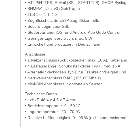
• HTTP/HTTPS, E-Mail (SSL, STARTTLS), DHCP, Syslog
• SNMPv1, v2c, v3 (Get/Traps)
• TLS 1.0, 1.1, 1.2
• Zugriffsschutz durch IP-Zugriffskontrolle
• Secure Login über SSL
• Steuerbar über iOS- und Android-App Gude Control
• Geringer Eigenverbrauch, max. 5 W
• Entwickelt und produziert in Deutschland
Anschlüsse
• 1 Netzanschluss (Schukostecker, max. 16 A), Kabellän
• 4 Lastausgänge (Schukosteckdose Typ F, max 16 A)
• Alternativ Steckdosen Typ E für Frankreich/Belgien und
• Netzwerkanschluss RJ45 (10/100 Mbit/s)
• Mini-DIN Anschluss für optionalen Sensor
Technische Daten
• LxHxT: 48,4 x 4,6 x 7,4 cm
• Betriebstemperatur: 0 - 50 °C
• Lagertemperatur: -20 - 70 °C
• Relative Luftfeuchtigkeit: 0 - 95 % (nicht kondensierend