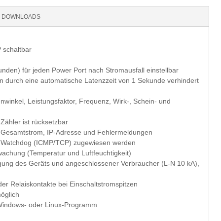
DOWNLOADS
 schaltbar
nden) für jeden Power Port nach Stromausfall einstellbar
en durch eine automatische Latenzzeit von 1 Sekunde verhindert
inkel, Leistungsfaktor, Frequenz, Wirk-, Schein- und
 Zähler ist rücksetzbar
n Gesamtstrom, IP-Adresse und Fehlermeldungen
er Watchdog (ICMP/TCP) zugewiesen werden
achung (Temperatur und Luftfeuchtigkeit)
igung des Geräts und angeschlossener Verbraucher (L-N 10 kA),
der Relaiskontakte bei Einschaltstromspitzen
öglich
, Windows- oder Linux-Programm