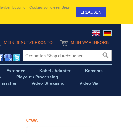
 Erlauben button um Cookies von dieser Seite
ERLAUBEN
MEIN BENUTZERKONTO
MEIN WARENKORB
Extender
Kabel / Adapter
Kameras
k
Playout / Processing
omischer
Video Streaming
Video Wall
NEWS