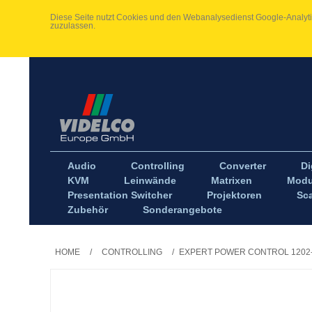
Diese Seite nutzt Cookies und den Webanalysedienst Google-Analytic
zuzulassen.
Audio
Controlling
Converter
Di
KVM
Leinwände
Matrixen
Modu
Presentation Switcher
Projektoren
Sca
Zubehör
Sonderangebote
HOME
/
CONTROLLING
/
EXPERT POWER CONTROL 1202