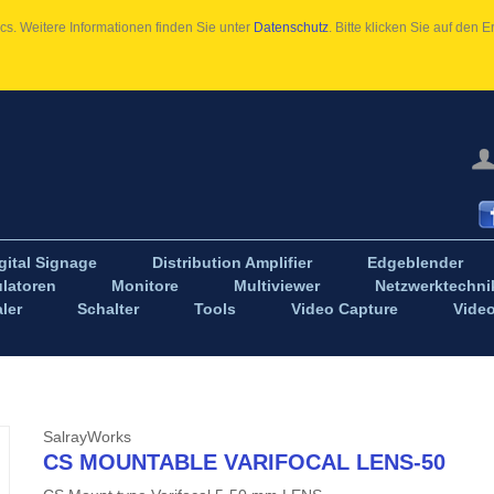
s. Weitere Informationen finden Sie unter
Datenschutz
. Bitte klicken Sie auf den
gital Signage
Distribution Amplifier
Edgeblender
latoren
Monitore
Multiviewer
Netzwerktechni
ler
Schalter
Tools
Video Capture
Vide
SalrayWorks
CS MOUNTABLE VARIFOCAL LENS-50