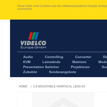
Diese Seite nutzt Cookies und den Webanalysedienst Google-Analytic
zuzulassen.
Audio
Controlling
Converter
Di
KVM
Leinwände
Matrixen
Modu
Presentation Switcher
Projektoren
Sca
Zubehör
Sonderangebote
HOME
/
CS MOUNTABLE VARIFOCAL LENS-50