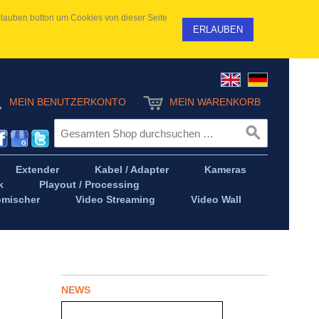
 Erlauben button um Cookies von dieser Seite
ERLAUBEN
MEIN BENUTZERKONTO
MEIN WARENKORB
Extender
Kabel / Adapter
Kameras
k
Playout / Processing
omischer
Video Streaming
Video Wall
NEWS