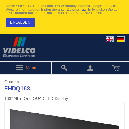
Diese Seite nutzt Cookies und den Webanalysedienst Google-Analytics.
Weitere Informationen finden Sie unter
Datenschutz
. Bitte klicken Sie auf
den Erlauben button um Cookies von dieser Seite zuzulassen.
ERLAUBEN
Menü
Optoma
FHDQ163
163" All-in-One QUAD LED-Display