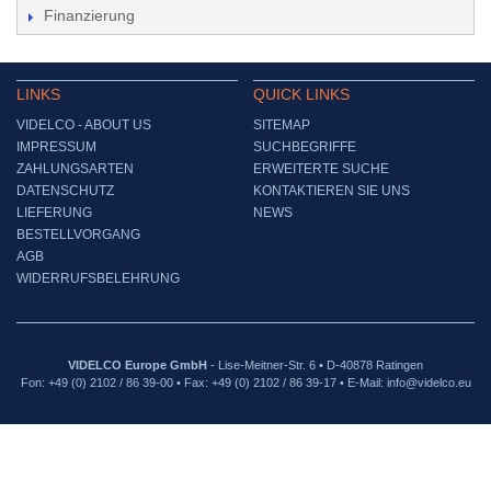
Finanzierung
LINKS
QUICK LINKS
VIDELCO - ABOUT US
SITEMAP
IMPRESSUM
SUCHBEGRIFFE
ZAHLUNGSARTEN
ERWEITERTE SUCHE
DATENSCHUTZ
KONTAKTIEREN SIE UNS
LIEFERUNG
NEWS
BESTELLVORGANG
AGB
WIDERRUFSBELEHRUNG
VIDELCO Europe GmbH
- Lise-Meitner-Str. 6 • D-40878 Ratingen
Fon: +49 (0) 2102 / 86 39-00 • Fax: +49 (0) 2102 / 86 39-17 • E-Mail: info@videlco.eu