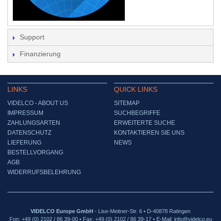
Support
Finanzierung
LINKS
QUICK LINKS
VIDELCO - ABOUT US
SITEMAP
IMPRESSUM
SUCHBEGRIFFE
ZAHLUNGSARTEN
ERWEITERTE SUCHE
DATENSCHUTZ
KONTAKTIEREN SIE UNS
LIEFERUNG
NEWS
BESTELLVORGANG
AGB
WIDERRUFSBELEHRUNG
VIDELCO Europe GmbH
- Lise-Meitner-Str. 6 • D-40878 Ratingen
Fon: +49 (0) 2102 / 86 39-00 • Fax: +49 (0) 2102 / 86 39-17 • E-Mail: info@videlco.eu