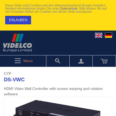
Diese Seite nutzt Cookies und den Webanalysedienst Google-Analytics.
Weitere Informationen finden Sie unter
Datenschutz
. Bitte klicken Sie auf
den Erlauben button um Cookies von dieser Seite zuzulassen.
ERLAUBEN
Menü
CYP
DS-VWC
HDMI Video Wall Controller with screen warping and rotation
software