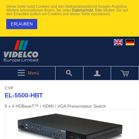
Diese Seite nutzt Cookies und den Webanalysedienst Google-Analytics.
Weitere Informationen finden Sie unter
Datenschutz
. Bitte klicken Sie auf
den Erlauben button um Cookies von dieser Seite zuzulassen.
ERLAUBEN
Menü
CYP
EL-5500-HBT
8 x 4 HDBaseT™ / HDMI / VGA Presentation Switch