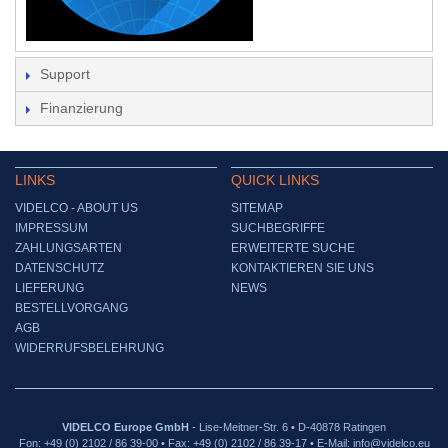
Support
Finanzierung
LINKS
QUICK LINKS
VIDELCO - ABOUT US
SITEMAP
IMPRESSUM
SUCHBEGRIFFE
ZAHLUNGSARTEN
ERWEITERTE SUCHE
DATENSCHUTZ
KONTAKTIEREN SIE UNS
LIEFERUNG
NEWS
BESTELLVORGANG
AGB
WIDERRUFSBELEHRUNG
VIDELCO Europe GmbH
- Lise-Meitner-Str. 6 • D-40878 Ratingen
Fon: +49 (0) 2102 / 86 39-00 • Fax: +49 (0) 2102 / 86 39-17 • E-Mail: info@videlco.eu