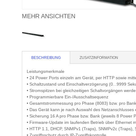
MEHR ANSICHTEN
BESCHREIBUNG
ZUSATZINFORMATION
Leistungsmerkmale
• 24 Power Ports einzeln am Gerät, per HTTP sowie mitt
• Schaltzustand und Einschaltverzögerung (0...9999 Seku
• Stromspitzen bei gleichzeitigen Schaltvorgängen werd
• Programmierbare Ein-/Ausschaltsequenz
• Gesamtstrommessung pro Phase (8083) bzw. pro Bank (
• Das Gerät kann je nach Auswahl des Netzanschlusses e
• Sicherung 16 A pro Phase bzw. Bank (jeweils 8 Power P
• Firmware-Update im laufenden Betrieb über Ethernet m
• HTTP 1.1, DHCP, SNMPv1 (Traps), SNMPv2c (Traps), 
• Zugriffsschutz durch IP-Zugriffskontrolle