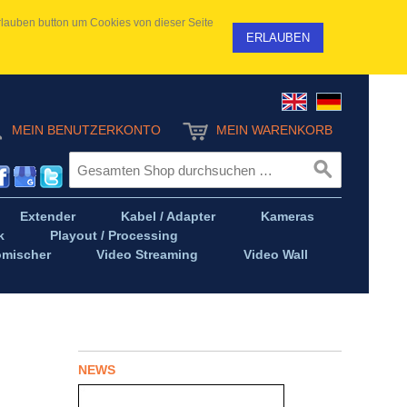
 Erlauben button um Cookies von dieser Seite
ERLAUBEN
MEIN BENUTZERKONTO
MEIN WARENKORB
Extender
Kabel / Adapter
Kameras
k
Playout / Processing
omischer
Video Streaming
Video Wall
NEWS