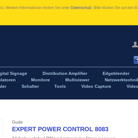
s. Weitere Informationen finden Sie unter
Datenschutz
. Bitte klicken Sie auf den
gital Signage
Distribution Amplifier
Edgeblender
latoren
Monitore
Multiviewer
Netzwerktechni
ler
Schalter
Tools
Video Capture
Vide
Gude
EXPERT POWER CONTROL 8083