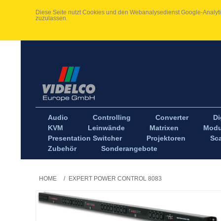
Diese Seite nutzt Cookies und den Webanalysedienst Google-Analytic
zuzulassen.
Audio
Controlling
Converter
Di
KVM
Leinwände
Matrixen
Modu
Presentation Switcher
Projektoren
Sca
Zubehör
Sonderangebote
HOME
/
EXPERT POWER CONTROL 8083