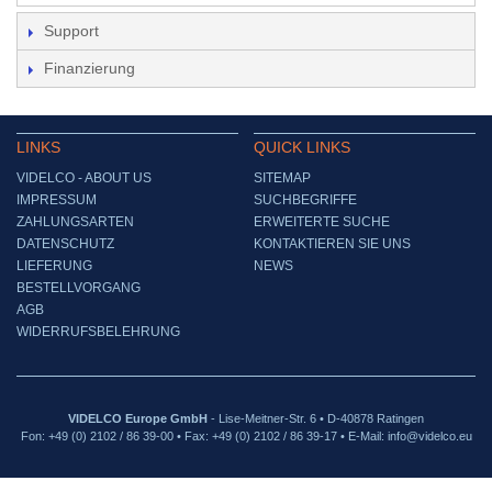
Support
Finanzierung
LINKS
QUICK LINKS
VIDELCO - ABOUT US
SITEMAP
IMPRESSUM
SUCHBEGRIFFE
ZAHLUNGSARTEN
ERWEITERTE SUCHE
DATENSCHUTZ
KONTAKTIEREN SIE UNS
LIEFERUNG
NEWS
BESTELLVORGANG
AGB
WIDERRUFSBELEHRUNG
VIDELCO Europe GmbH
- Lise-Meitner-Str. 6 • D-40878 Ratingen
Fon: +49 (0) 2102 / 86 39-00 • Fax: +49 (0) 2102 / 86 39-17 • E-Mail: info@videlco.eu