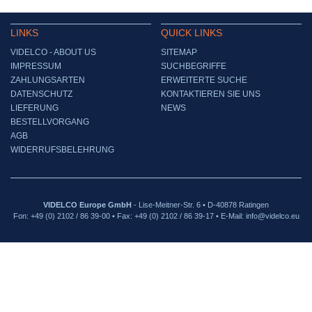
LINKS
QUICK LINKS
VIDELCO - ABOUT US
SITEMAP
IMPRESSUM
SUCHBEGRIFFE
ZAHLUNGSARTEN
ERWEITERTE SUCHE
DATENSCHUTZ
KONTAKTIEREN SIE UNS
LIEFERUNG
NEWS
BESTELLVORGANG
AGB
WIDERRUFSBELEHRUNG
VIDELCO Europe GmbH
- Lise-Meitner-Str. 6 • D-40878 Ratingen
Fon: +49 (0) 2102 / 86 39-00 • Fax: +49 (0) 2102 / 86 39-17 • E-Mail: info@videlco.eu