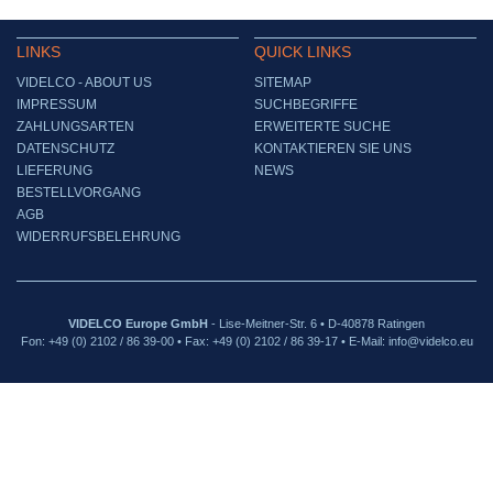
LINKS
QUICK LINKS
VIDELCO - ABOUT US
SITEMAP
IMPRESSUM
SUCHBEGRIFFE
ZAHLUNGSARTEN
ERWEITERTE SUCHE
DATENSCHUTZ
KONTAKTIEREN SIE UNS
LIEFERUNG
NEWS
BESTELLVORGANG
AGB
WIDERRUFSBELEHRUNG
VIDELCO Europe GmbH
- Lise-Meitner-Str. 6 • D-40878 Ratingen
Fon: +49 (0) 2102 / 86 39-00 • Fax: +49 (0) 2102 / 86 39-17 • E-Mail: info@videlco.eu