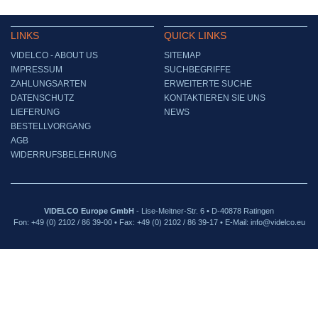
LINKS
QUICK LINKS
VIDELCO - ABOUT US
SITEMAP
IMPRESSUM
SUCHBEGRIFFE
ZAHLUNGSARTEN
ERWEITERTE SUCHE
DATENSCHUTZ
KONTAKTIEREN SIE UNS
LIEFERUNG
NEWS
BESTELLVORGANG
AGB
WIDERRUFSBELEHRUNG
VIDELCO Europe GmbH
- Lise-Meitner-Str. 6 • D-40878 Ratingen
Fon: +49 (0) 2102 / 86 39-00 • Fax: +49 (0) 2102 / 86 39-17 • E-Mail: info@videlco.eu