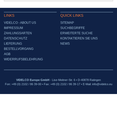
LINKS
QUICK LINKS
VIDELCO - ABOUT US
SITEMAP
IMPRESSUM
SUCHBEGRIFFE
ZAHLUNGSARTEN
ERWEITERTE SUCHE
DATENSCHUTZ
KONTAKTIEREN SIE UNS
LIEFERUNG
NEWS
BESTELLVORGANG
AGB
WIDERRUFSBELEHRUNG
VIDELCO Europe GmbH
- Lise-Meitner-Str. 6 • D-40878 Ratingen
Fon: +49 (0) 2102 / 86 39-00 • Fax: +49 (0) 2102 / 86 39-17 • E-Mail: info@videlco.eu