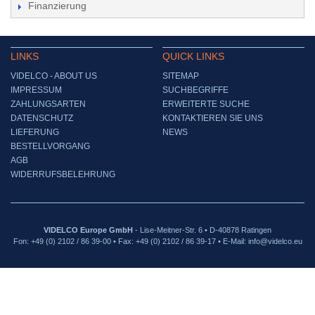
Finanzierung
LINKS
QUICK LINKS
VIDELCO - ABOUT US
SITEMAP
IMPRESSUM
SUCHBEGRIFFE
ZAHLUNGSARTEN
ERWEITERTE SUCHE
DATENSCHUTZ
KONTAKTIEREN SIE UNS
LIEFERUNG
NEWS
BESTELLVORGANG
AGB
WIDERRUFSBELEHRUNG
VIDELCO Europe GmbH
- Lise-Meitner-Str. 6 • D-40878 Ratingen
Fon: +49 (0) 2102 / 86 39-00 • Fax: +49 (0) 2102 / 86 39-17 • E-Mail: info@videlco.eu