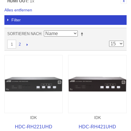
HDMI OUT:
1x
Alles entfernen
Filter
SORTIEREN NACH
2
1
IDK
IDK
HDC-RH221UHD
HDC-RH421UHD