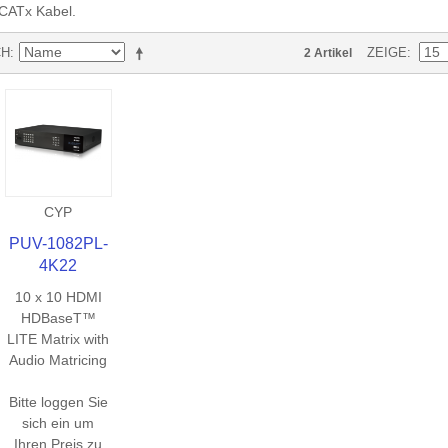
 CATx Kabel.
CH
ZEIGE
2 Artikel
CYP
PUV-1082PL-
4K22
10 x 10 HDMI
HDBaseT™
LITE Matrix with
Audio Matricing
Bitte loggen Sie
sich ein um
Ihren Preis zu