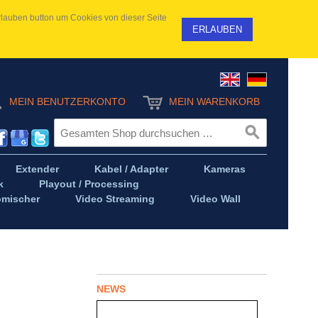
 Erlauben button um Cookies von dieser Seite
ERLAUBEN
MEIN BENUTZERKONTO
MEIN WARENKORB
Extender
Kabel / Adapter
Kameras
k
Playout / Processing
omischer
Video Streaming
Video Wall
NEWS