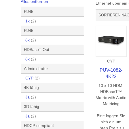
Alles entfernen
Ethernet über ein
RJ45
SORTIEREN NA
1x
(2)
RJ45
8x
(2)
HDBaseT Out
8x
(2)
CYP
Administrator
PUV-1082-
4K22
CYP
(2)
10 x 10 HDMI
4K fähig
HDBaseT™
Ja
(2)
Matrix with Audio
Matricing
3D fähig
Bitte loggen Sie
Ja
(2)
sich ein um
HDCP compliant
Ihren Preis zu