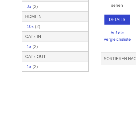
sehen
Ja
(2)
HDMI IN
DETAILS
10x
(2)
Auf die
CATx IN
Vergleichsliste
1x
(2)
CATx OUT
SORTIEREN NA
1x
(2)