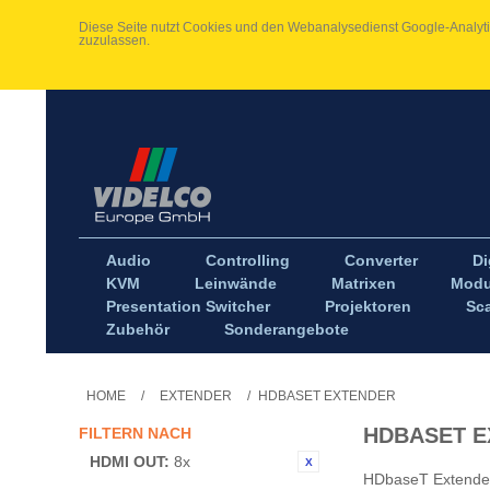
Diese Seite nutzt Cookies und den Webanalysedienst Google-Analytic
zuzulassen.
Audio
Controlling
Converter
Di
KVM
Leinwände
Matrixen
Modu
Presentation Switcher
Projektoren
Sca
Zubehör
Sonderangebote
HOME
/
EXTENDER
/
HDBASET EXTENDER
HDBASET E
FILTERN NACH
HDMI OUT:
8x
HDbaseT Extender 