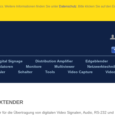
s. Weitere Informationen finden Sie unter
Datenschutz
. Bitte klicken Sie auf den
gital Signage
Distribution Amplifier
Edgeblender
latoren
Monitore
Multiviewer
Netzwerktechni
ler
Schalter
Tools
Video Capture
Vide
XTENDER
für die Übertragung von digitalen Video Signalen, Audio, RS-232 und