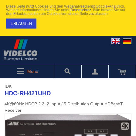
Diese Seite nutzt Cookies und den Webanalysedienst Google-Analytics.
Weitere Informationen finden Sie unter
Datenschutz
. Bitte klicken Sie auf
den Erlauben button um Cookies von dieser Seite zuzulassen.
ERLAUBEN
Menü
IDK
HDC-RH421UHD
4K@60Hz HDCP 2.2, 2 Input / 5 Distribution Output HDBaseT
Receiver