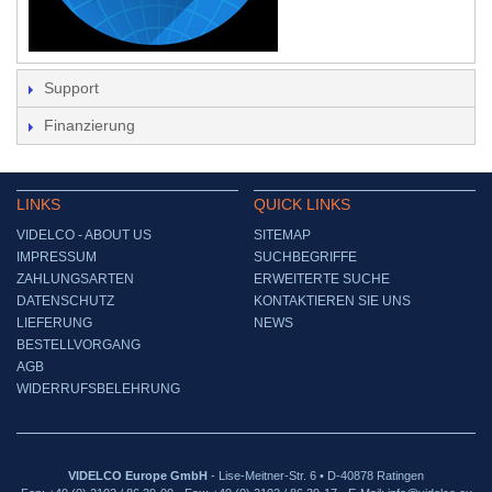
Support
Finanzierung
LINKS
QUICK LINKS
VIDELCO - ABOUT US
SITEMAP
IMPRESSUM
SUCHBEGRIFFE
ZAHLUNGSARTEN
ERWEITERTE SUCHE
DATENSCHUTZ
KONTAKTIEREN SIE UNS
LIEFERUNG
NEWS
BESTELLVORGANG
AGB
WIDERRUFSBELEHRUNG
VIDELCO Europe GmbH
- Lise-Meitner-Str. 6 • D-40878 Ratingen