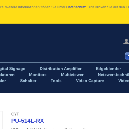
s. Weitere Informationen finden Sie unter
Datenschutz
. Bitte klicken Sie auf den
gital Signage
Distribution Amplifier
Edgeblender
latoren
Monitore
Multiviewer
Netzwerktechni
ler
Schalter
Tools
Video Capture
Vide
CYP
PU-514L-RX