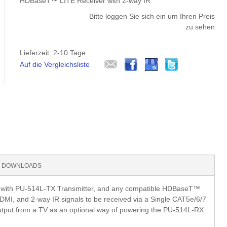
HDBaseT™ LITE Receiver with 2-way IR
Bitte loggen Sie sich ein um Ihren Preis
zu sehen
Lieferzeit: 2-10 Tage
Auf die Vergleichsliste
DOWNLOADS
d with PU-514L-TX Transmitter, and any compatible HDBaseT™
 HDMI, and 2-way IR signals to be received via a Single CAT5e/6/7
output from a TV as an optional way of powering the PU-514L-RX