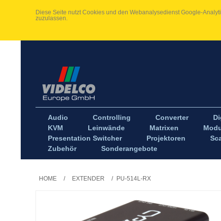
Diese Seite nutzt Cookies und den Webanalysedienst Google-Analytic
zuzulassen.
Audio
Controlling
Converter
Di
KVM
Leinwände
Matrixen
Modu
Presentation Switcher
Projektoren
Sca
Zubehör
Sonderangebote
HOME
/
EXTENDER
/
PU-514L-RX