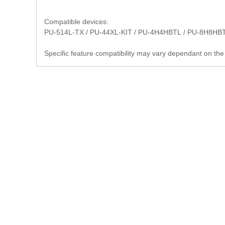
Compatible devices:
PU-514L-TX / PU-44XL-KIT / PU-4H4HBTL / PU-8H8HB
Specific feature compatibility may vary dependant on the