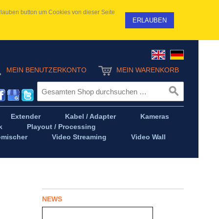
 Erlauben button um Cookies von dieser Seite
ERLAUBEN
MEIN BENUTZERKONTO
MEIN WARENKORB
Extender
Kabel / Adapter
Kameras
k
Playout / Processing
omischer
Video Streaming
Video Wall
NEWS