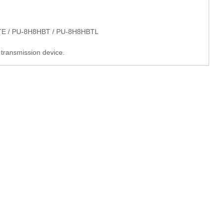
TE / PU-8H8HBT / PU-8H8HBTL
 transmission device.