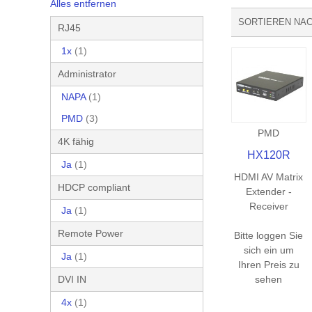
Alles entfernen
SORTIEREN NA
RJ45
1x
(1)
Administrator
NAPA
(1)
PMD
(3)
PMD
4K fähig
HX120R
Ja
(1)
HDMI AV Matrix
HDCP compliant
Extender -
Receiver
Ja
(1)
Remote Power
Bitte loggen Sie
sich ein um
Ja
(1)
Ihren Preis zu
sehen
DVI IN
4x
(1)