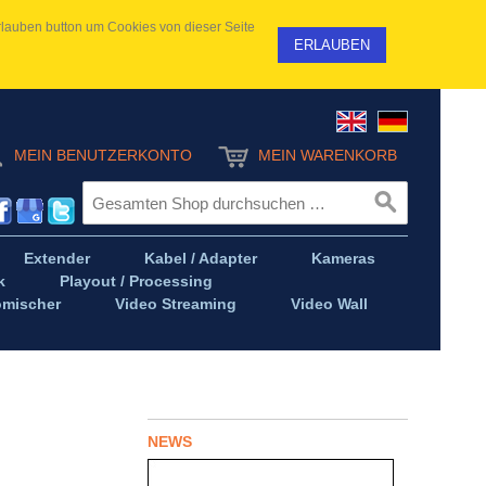
 Erlauben button um Cookies von dieser Seite
ERLAUBEN
MEIN BENUTZERKONTO
MEIN WARENKORB
Extender
Kabel / Adapter
Kameras
k
Playout / Processing
omischer
Video Streaming
Video Wall
NEWS