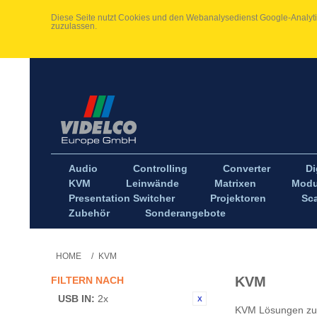
Diese Seite nutzt Cookies und den Webanalysedienst Google-Analytic
zuzulassen.
Audio
Controlling
Converter
Di
KVM
Leinwände
Matrixen
Modu
Presentation Switcher
Projektoren
Sca
Zubehör
Sonderangebote
HOME
/
KVM
KVM
FILTERN NACH
USB IN:
2x
KVM Lösungen zur