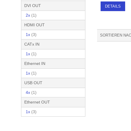
DVI OUT
DETAILS
2x
(1)
HDMI OUT
1x
(3)
SORTIEREN NA
CATx IN
1x
(1)
Ethernet IN
1x
(1)
USB OUT
4x
(1)
Ethernet OUT
1x
(3)