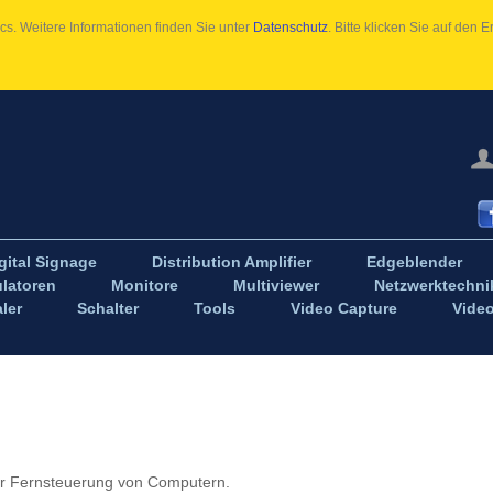
s. Weitere Informationen finden Sie unter
Datenschutz
. Bitte klicken Sie auf den
gital Signage
Distribution Amplifier
Edgeblender
latoren
Monitore
Multiviewer
Netzwerktechni
ler
Schalter
Tools
Video Capture
Vide
 Fernsteuerung von Computern.