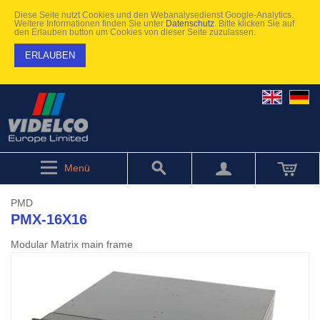
Diese Seite nutzt Cookies und den Webanalysedienst Google-Analytics.
Weitere Informationen finden Sie unter
Datenschutz
. Bitte klicken Sie auf
den Erlauben button um Cookies von dieser Seite zuzulassen.
ERLAUBEN
Menü
PMD
PMX-16X16
Modular Matrix main frame