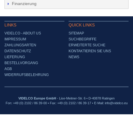
Finanzierung
LINKS
QUICK LINKS
VIDELCO - ABOUT US
SITEMAP
IMPRESSUM
SUCHBEGRIFFE
ZAHLUNGSARTEN
ERWEITERTE SUCHE
DATENSCHUTZ
KONTAKTIEREN SIE UNS
LIEFERUNG
NEWS
BESTELLVORGANG
AGB
WIDERRUFSBELEHRUNG
VIDELCO Europe GmbH
- Lise-Meitner-Str. 6 • D-40878 Ratingen
Fon: +49 (0) 2102 / 86 39-00 • Fax: +49 (0) 2102 / 86 39-17 • E-Mail: info@videlco.eu