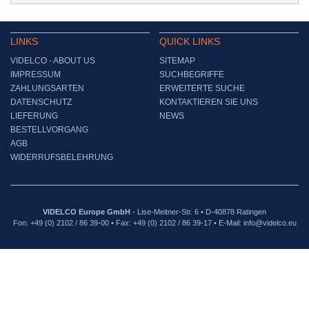
LINKS
QUICK LINKS
VIDELCO - ABOUT US
SITEMAP
IMPRESSUM
SUCHBEGRIFFE
ZAHLUNGSARTEN
ERWEITERTE SUCHE
DATENSCHUTZ
KONTAKTIEREN SIE UNS
LIEFERUNG
NEWS
BESTELLVORGANG
AGB
WIDERRUFSBELEHRUNG
VIDELCO Europe GmbH
- Lise-Meitner-Str. 6 • D-40878 Ratingen
Fon: +49 (0) 2102 / 86 39-00 • Fax: +49 (0) 2102 / 86 39-17 • E-Mail: info@videlco.eu