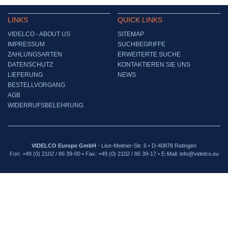
LINKS
QUICK LINKS
VIDELCO - ABOUT US
SITEMAP
IMPRESSUM
SUCHBEGRIFFE
ZAHLUNGSARTEN
ERWEITERTE SUCHE
DATENSCHUTZ
KONTAKTIEREN SIE UNS
LIEFERUNG
NEWS
BESTELLVORGANG
AGB
WIDERRUFSBELEHRUNG
VIDELCO Europe GmbH
- Lise-Meitner-Str. 6 • D-40878 Ratingen
Fon: +49 (0) 2102 / 86 39-00 • Fax: +49 (0) 2102 / 86 39-17 • E-Mail: info@videlco.eu