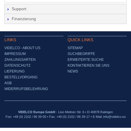
Support
Finanzierung
LINKS
QUICK LINKS
VIDELCO - ABOUT US
SITEMAP
IMPRESSUM
SUCHBEGRIFFE
ZAHLUNGSARTEN
ERWEITERTE SUCHE
DATENSCHUTZ
KONTAKTIEREN SIE UNS
LIEFERUNG
NEWS
BESTELLVORGANG
AGB
WIDERRUFSBELEHRUNG
VIDELCO Europe GmbH
- Lise-Meitner-Str. 6 • D-40878 Ratingen
Fon: +49 (0) 2102 / 86 39-00 • Fax: +49 (0) 2102 / 86 39-17 • E-Mail: info@videlco.eu