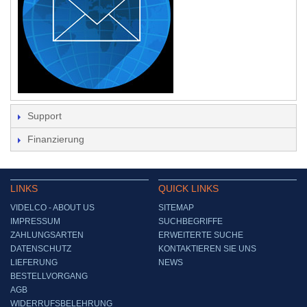
Support
Finanzierung
LINKS
QUICK LINKS
VIDELCO - ABOUT US
SITEMAP
IMPRESSUM
SUCHBEGRIFFE
ZAHLUNGSARTEN
ERWEITERTE SUCHE
DATENSCHUTZ
KONTAKTIEREN SIE UNS
LIEFERUNG
NEWS
BESTELLVORGANG
AGB
WIDERRUFSBELEHRUNG