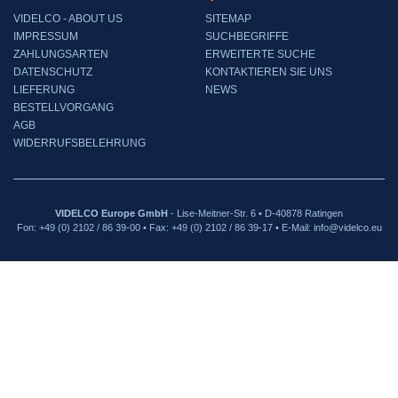
VIDELCO - ABOUT US
SITEMAP
IMPRESSUM
SUCHBEGRIFFE
ZAHLUNGSARTEN
ERWEITERTE SUCHE
DATENSCHUTZ
KONTAKTIEREN SIE UNS
LIEFERUNG
NEWS
BESTELLVORGANG
AGB
WIDERRUFSBELEHRUNG
VIDELCO Europe GmbH
- Lise-Meitner-Str. 6 • D-40878 Ratingen
Fon: +49 (0) 2102 / 86 39-00 • Fax: +49 (0) 2102 / 86 39-17 • E-Mail: info@videlco.eu