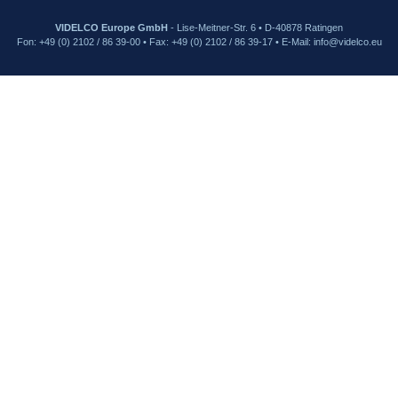
VIDELCO Europe GmbH
- Lise-Meitner-Str. 6 • D-40878 Ratingen
Fon: +49 (0) 2102 / 86 39-00 • Fax: +49 (0) 2102 / 86 39-17 • E-Mail: info@videlco.eu