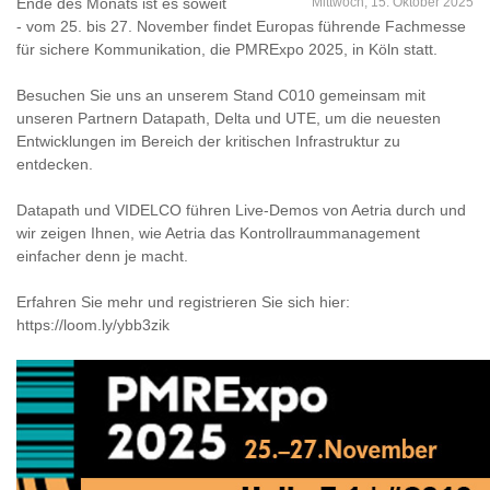
Ende des Monats ist es soweit
Mittwoch, 15. Oktober 2025
- vom 25. bis 27. November findet Europas führende Fachmesse
für sichere Kommunikation, die PMRExpo 2025, in Köln statt.
Besuchen Sie uns an unserem Stand C010 gemeinsam mit
unseren Partnern Datapath, Delta und UTE, um die neuesten
Entwicklungen im Bereich der kritischen Infrastruktur zu
entdecken.
Datapath und VIDELCO führen Live-Demos von Aetria durch und
wir zeigen Ihnen, wie Aetria das Kontrollraummanagement
einfacher denn je macht.
Erfahren Sie mehr und registrieren Sie sich hier:
https://loom.ly/ybb3zik