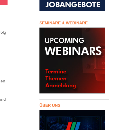
SEMINARE & WEBINARE
folg
uen
und
ÜBER UNS