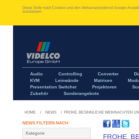
Diese Seite nutzt Cookies und den Webanalysedienst Google-Analytic
zuzulassen.
Audio
Controlling
Converter
Di
KVM
Leinwände
Matrixen
Modu
Presentation Switcher
Projektoren
Sca
Zubehör
Sonderangebote
HOME
/
NEWS
/
FROHE, BESINNLICHE WEIHNACHTEN UN
NEWS FILTERN NACH
Kategorie
FROHE, B