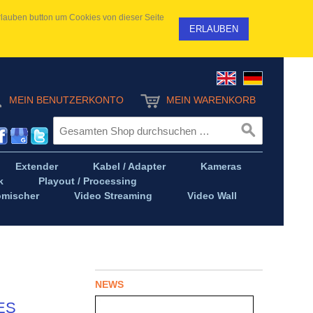
 Erlauben button um Cookies von dieser Seite
ERLAUBEN
MEIN BENUTZERKONTO
MEIN WARENKORB
Extender
Kabel / Adapter
Kameras
k
Playout / Processing
omischer
Video Streaming
Video Wall
NEWS
ES