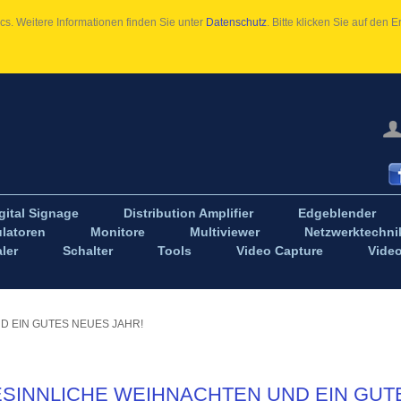
s. Weitere Informationen finden Sie unter
Datenschutz
. Bitte klicken Sie auf den
gital Signage
Distribution Amplifier
Edgeblender
latoren
Monitore
Multiviewer
Netzwerktechni
ler
Schalter
Tools
Video Capture
Vide
D EIN GUTES NEUES JAHR!
ESINNLICHE WEIHNACHTEN UND EIN GUT