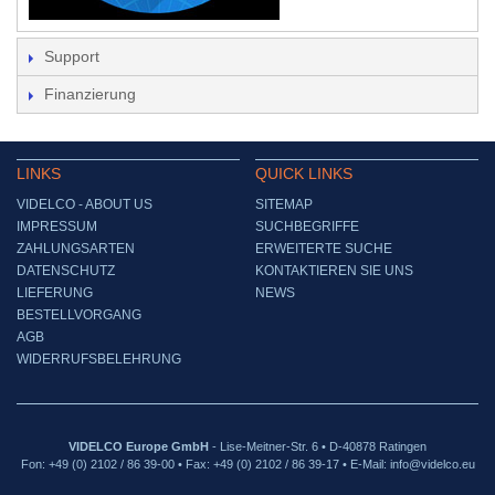
Support
Finanzierung
LINKS
QUICK LINKS
VIDELCO - ABOUT US
SITEMAP
IMPRESSUM
SUCHBEGRIFFE
ZAHLUNGSARTEN
ERWEITERTE SUCHE
DATENSCHUTZ
KONTAKTIEREN SIE UNS
LIEFERUNG
NEWS
BESTELLVORGANG
AGB
WIDERRUFSBELEHRUNG
VIDELCO Europe GmbH
- Lise-Meitner-Str. 6 • D-40878 Ratingen
Fon: +49 (0) 2102 / 86 39-00 • Fax: +49 (0) 2102 / 86 39-17 • E-Mail: info@videlco.eu