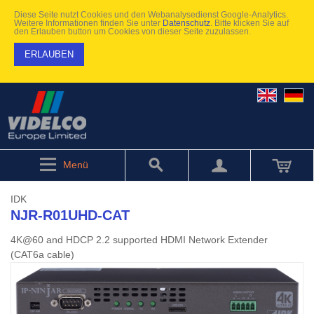
Diese Seite nutzt Cookies und den Webanalysedienst Google-Analytics.
Weitere Informationen finden Sie unter
Datenschutz
. Bitte klicken Sie auf
den Erlauben button um Cookies von dieser Seite zuzulassen.
ERLAUBEN
Menü
IDK
NJR-R01UHD-CAT
4K@60 and HDCP 2.2 supported HDMI Network Extender
(CAT6a cable)