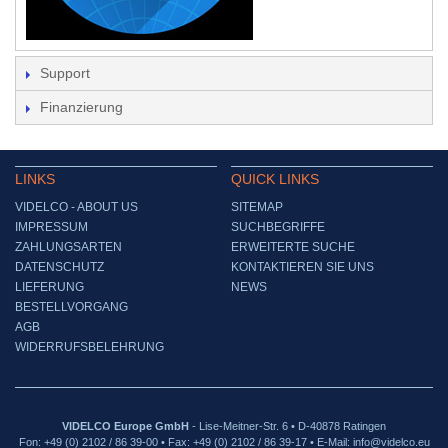
Support
Finanzierung
LINKS
QUICK LINKS
VIDELCO - ABOUT US
SITEMAP
IMPRESSUM
SUCHBEGRIFFE
ZAHLUNGSARTEN
ERWEITERTE SUCHE
DATENSCHUTZ
KONTAKTIEREN SIE UNS
LIEFERUNG
NEWS
BESTELLVORGANG
AGB
WIDERRUFSBELEHRUNG
VIDELCO Europe GmbH
- Lise-Meitner-Str. 6 • D-40878 Ratingen
Fon: +49 (0) 2102 / 86 39-00 • Fax: +49 (0) 2102 / 86 39-17 • E-Mail: info@videlco.eu