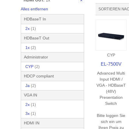
HDMI OUT:
1x
Alles entfernen
SORTIEREN NA
HDBaseT In
2x
(1)
HDBaseT Out
1x
(2)
CYP
Administrator
EL-7500V
CYP
(2)
Advanced Multi
HDCP compliant
Input HDMI /
VGA - HDBaseT
Ja
(2)
(48V)
VGA IN
Presentation
Switch
2x
(1)
3x
(1)
Bitte loggen Sie
sich ein um
HDMI IN
Ihren Preis zu