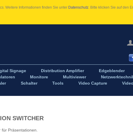
s. Weitere Informationen finden Sie unter
Datenschutz
. Bitte klicken Sie auf den
gital Signage
Distribution Amplifier
Edgeblender
latoren
Monitore
Multiviewer
Netzwerktechni
ler
Schalter
Tools
Video Capture
Vide
ION SWITCHER
 für Präsentationen.