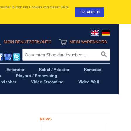
 Erlauben button um Cookies von dieser Seite
ERLAUBEN
MEIN BENUTZERKONTO
MEIN WARENKORB
Extender
Kabel / Adapter
Kameras
k
Playout / Processing
omischer
Video Streaming
Video Wall
NEWS