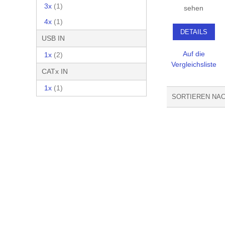
3x
(1)
sehen
4x
(1)
DETAILS
USB IN
Auf die
1x
(2)
Vergleichsliste
CATx IN
1x
(1)
SORTIEREN NA