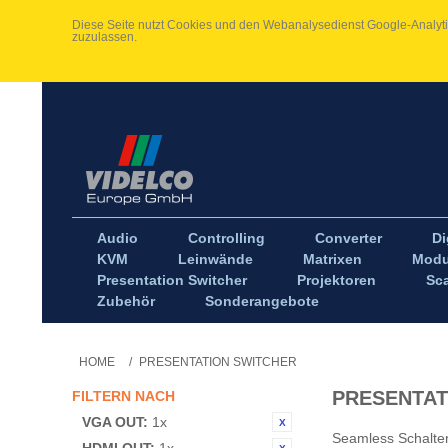
Diese Seite nutzt Cookies und den Webanalysedienst Google-Analytic
zuzulassen.
Audio
Controlling
Converter
Di
KVM
Leinwände
Matrixen
Modu
Presentation Switcher
Projektoren
Sca
Zubehör
Sonderangebote
HOME
/
PRESENTATION SWITCHER
PRESENTAT
FILTERN NACH
VGA OUT:
1x
Seamless Schalter