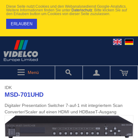
Diese Seite nutzt Cookies und den Webanalysedienst Google-Analytics.
Weitere Informationen finden Sie unter
Datenschutz
. Bitte klicken Sie auf
den Erlauben button um Cookies von dieser Seite zuzulassen.
ERLAUBEN
Menü
IDK
MSD-701UHD
Digitaler Presentation Switcher 7-auf-1 mit integriertem Scan
Converter/Scaler auf einen HDMI und HDBaseT-Ausgang