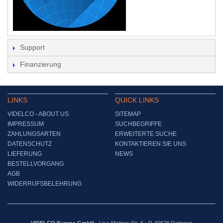
Support
Finanzierung
LINKS
QUICK LINKS
VIDELCO - ABOUT US
SITEMAP
IMPRESSUM
SUCHBEGRIFFE
ZAHLUNGSARTEN
ERWEITERTE SUCHE
DATENSCHUTZ
KONTAKTIEREN SIE UNS
LIEFERUNG
NEWS
BESTELLVORGANG
AGB
WIDERRUFSBELEHRUNG