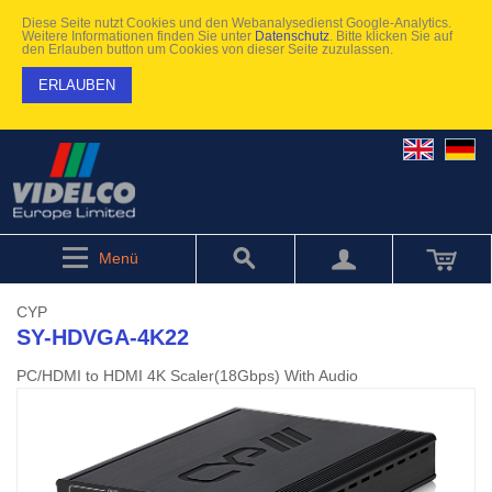
Diese Seite nutzt Cookies und den Webanalysedienst Google-Analytics.
Weitere Informationen finden Sie unter
Datenschutz
. Bitte klicken Sie auf
den Erlauben button um Cookies von dieser Seite zuzulassen.
ERLAUBEN
Menü
CYP
SY-HDVGA-4K22
PC/HDMI to HDMI 4K Scaler(18Gbps) With Audio