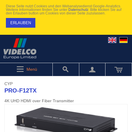
Diese Seite nutzt Cookies und den Webanalysedienst Google-Analytics.
Weitere Informationen finden Sie unter
Datenschutz
. Bitte klicken Sie auf
den Erlauben button um Cookies von dieser Seite zuzulassen.
ERLAUBEN
Menü
CYP
PRO-F12TX
4K UHD HDMI over Fiber Transmitter