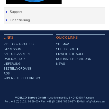
Support
Finanzierung
LINKS
QUICK LINKS
VIDELCO - ABOUT US
SITEMAP
IMPRESSUM
SUCHBEGRIFFE
ZAHLUNGSARTEN
ERWEITERTE SUCHE
DATENSCHUTZ
KONTAKTIEREN SIE UNS
LIEFERUNG
NEWS
BESTELLVORGANG
AGB
WIDERRUFSBELEHRUNG
VIDELCO Europe GmbH
- Lise-Meitner-Str. 6 • D-40878 Ratingen
Fon: +49 (0) 2102 / 86 39-00 • Fax: +49 (0) 2102 / 86 39-17 • E-Mail: info@videlco.eu