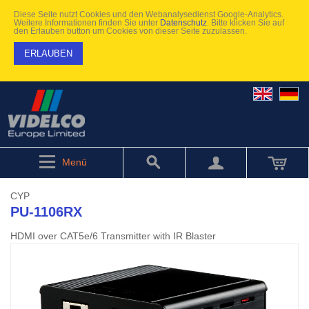
Diese Seite nutzt Cookies und den Webanalysedienst Google-Analytics.
Weitere Informationen finden Sie unter
Datenschutz
. Bitte klicken Sie auf
den Erlauben button um Cookies von dieser Seite zuzulassen.
ERLAUBEN
Menü
CYP
PU-1106RX
HDMI over CAT5e/6 Transmitter with IR Blaster