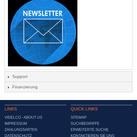
Support
Finanzierung
LINKS
QUICK LINKS
VIDELCO - ABOUT US
SITEMAP
IMPRESSUM
SUCHBEGRIFFE
ZAHLUNGSARTEN
ERWEITERTE SUCHE
DATENSCHUTZ
KONTAKTIEREN SIE UNS