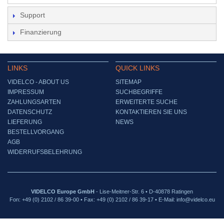
Support
Finanzierung
LINKS
QUICK LINKS
VIDELCO - ABOUT US
SITEMAP
IMPRESSUM
SUCHBEGRIFFE
ZAHLUNGSARTEN
ERWEITERTE SUCHE
DATENSCHUTZ
KONTAKTIEREN SIE UNS
LIEFERUNG
NEWS
BESTELLVORGANG
AGB
WIDERRUFSBELEHRUNG
VIDELCO Europe GmbH
- Lise-Meitner-Str. 6 • D-40878 Ratingen
Fon: +49 (0) 2102 / 86 39-00 • Fax: +49 (0) 2102 / 86 39-17 • E-Mail: info@videlco.eu