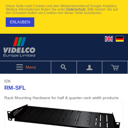
Diese Seite nutzt Cookies und den Webanalysedienst Google-Analytics.
Weitere Informationen finden Sie unter
Datenschutz
. Bitte klicken Sie auf
den Erlauben button um Cookies von dieser Seite zuzulassen.
ERLAUBEN
Menü
IDK
RM-SFL
Rack Mounting Hardware for half & quarter-rack width products