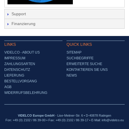
Support
Finanzierung
LINKS
QUICK LINKS
VIDELCO - ABOUT US
SITEMAP
IMPRESSUM
SUCHBEGRIFFE
ZAHLUNGSARTEN
ERWEITERTE SUCHE
DATENSCHUTZ
KONTAKTIEREN SIE UNS
LIEFERUNG
NEWS
BESTELLVORGANG
AGB
WIDERRUFSBELEHRUNG
VIDELCO Europe GmbH
- Lise-Meitner-Str. 6 • D-40878 Ratingen
Fon: +49 (0) 2102 / 86 39-00 • Fax: +49 (0) 2102 / 86 39-17 • E-Mail: info@videlco.eu