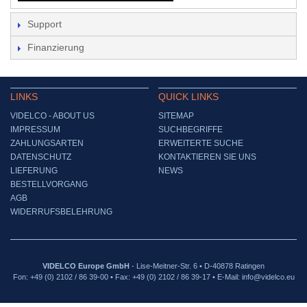
Support
Finanzierung
LINKS
QUICK LINKS
VIDELCO - ABOUT US
SITEMAP
IMPRESSUM
SUCHBEGRIFFE
ZAHLUNGSARTEN
ERWEITERTE SUCHE
DATENSCHUTZ
KONTAKTIEREN SIE UNS
LIEFERUNG
NEWS
BESTELLVORGANG
AGB
WIDERRUFSBELEHRUNG
VIDELCO Europe GmbH
- Lise-Meitner-Str. 6 • D-40878 Ratingen
Fon: +49 (0) 2102 / 86 39-00 • Fax: +49 (0) 2102 / 86 39-17 • E-Mail: info@videlco.eu