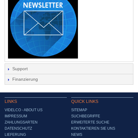
Support
Finanzierung
LINKS
QUICK LINKS
VIDELCO - ABOUT US
SITEMAP
IMPRESSUM
SUCHBEGRIFFE
ZAHLUNGSARTEN
ERWEITERTE SUCHE
DATENSCHUTZ
KONTAKTIEREN SIE UNS
LIEFERUNG
NEWS