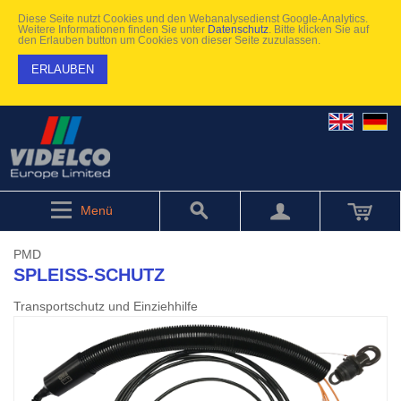
Diese Seite nutzt Cookies und den Webanalysedienst Google-Analytics.
Weitere Informationen finden Sie unter
Datenschutz
. Bitte klicken Sie auf
den Erlauben button um Cookies von dieser Seite zuzulassen.
ERLAUBEN
Menü
PMD
SPLEISS-SCHUTZ
Transportschutz und Einziehhilfe