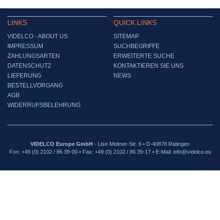
LINKS
QUICK LINKS
VIDELCO - ABOUT US
SITEMAP
IMPRESSUM
SUCHBEGRIFFE
ZAHLUNGSARTEN
ERWEITERTE SUCHE
DATENSCHUTZ
KONTAKTIEREN SIE UNS
LIEFERUNG
NEWS
BESTELLVORGANG
AGB
WIDERRUFSBELEHRUNG
VIDELCO Europe GmbH
- Lise-Meitner-Str. 6 • D-40878 Ratingen
Fon: +49 (0) 2102 / 86 39-00 • Fax: +49 (0) 2102 / 86 39-17 • E-Mail: info@videlco.eu