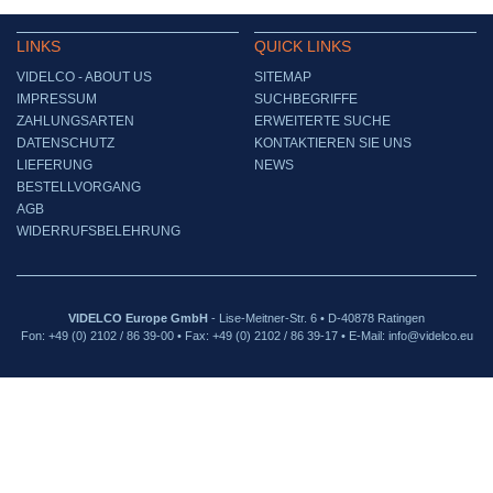
LINKS
QUICK LINKS
VIDELCO - ABOUT US
SITEMAP
IMPRESSUM
SUCHBEGRIFFE
ZAHLUNGSARTEN
ERWEITERTE SUCHE
DATENSCHUTZ
KONTAKTIEREN SIE UNS
LIEFERUNG
NEWS
BESTELLVORGANG
AGB
WIDERRUFSBELEHRUNG
VIDELCO Europe GmbH
- Lise-Meitner-Str. 6 • D-40878 Ratingen
Fon: +49 (0) 2102 / 86 39-00 • Fax: +49 (0) 2102 / 86 39-17 • E-Mail: info@videlco.eu