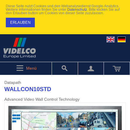
Diese Seite nutzt Cookies und den Webanalysedienst Google-Analytics.
Weitere Informationen finden Sie unter
Datenschutz
. Bitte klicken Sie auf
den Erlauben button um Cookies von dieser Seite zuzulassen.
ERLAUBEN
Menü
Datapath
WALLCON10STD
Advanced Video Wall Control Technology